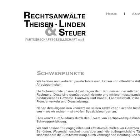
PARTNERSCHAFTSGESELLSCHAFT mbB
Wir beraten und vertreten private Interessen, Firmen und öffentliche Auf
Angelegenheiten.
Die Schwerpunkte unserer Arbeit tragen den Bedürfnissen der örtlichen
Rechnung. Diese sind geprägt durch kleinere und mittlere Industrieans
produzierendes Gewerbe, Handwerk und Handel, Landwirtschaft, insb
Fremdenverkehr und Dienstleistung.
Neben dem allgemeinen Zivilrecht mit seinen zahlreichen Facetten biete
von – wie wir meinen – sinnvollen Spezialisierungen an.
Dies kommt zum Ausdruck durch den Erwerb von Fachanwaltsqualifikat
Schwerpunktbildung.
Wir sind bekannt für engagiertes und effektives Auftreten vor Gericht
Behörden. Wesentlich erscheint uns aber auch die außergerichtliche Tät
insbesondere die Streitvermeidung durch vorbeugende Beratung und V