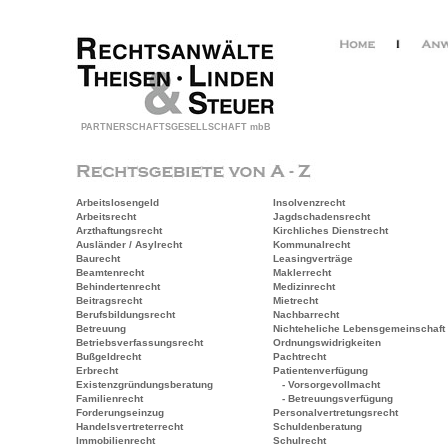
PARTNERSCHAFTSGESELLSCHAFT mbB
Arbeitslosengeld
Insolvenzrecht
Arbeitsrecht
Jagdschadensrecht
Arzthaftungsrecht
Kirchliches Dienstrecht
Ausländer / Asylrecht
Kommunalrecht
Baurecht
Leasingverträge
Beamtenrecht
Maklerrecht
Behindertenrecht
Medizinrecht
Beitragsrecht
Mietrecht
Berufsbildungsrecht
Nachbarrecht
Betreuung
Nichteheliche Lebensgemeinschaft
Betriebsverfassungsrecht
Ordnungswidrigkeiten
Bußgeldrecht
Pachtrecht
Erbrecht
Patientenverfügung
Existenzgründungsberatung
- Vorsorgevollmacht
Familienrecht
- Betreuungsverfügung
Forderungseinzug
Personalvertretungsrecht
Handelsvertreterrecht
Schuldenberatung
Immobilienrecht
Schulrecht